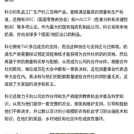
科仑的乳品工厂生产约三百种产品，能够满足最高的质量和生产标
准，还拥有BRC（英国零售商协会）和HACCP（危害分析和关键控
制点）等多项认证。作为最大的国有独资乳制品公司，科仑采用本地
奶源，并向全球多个国家/地区出口奶制品。
科仑拥有740多位成员的支持，而且这种信任与支持正与日俱增。奶
源生产商需要经过预定流程审核才能获得为合作社供奶的资格，然后
再基于供奶数量购买参与配额，从而成为公司的合作伙伴。根据合作
社的原则，每位成员在大会中都有一票表决权，这包括董事会代表选
举大会在内。表决权与他们的配额数量或给合作社的供奶量无关，这
成就了大家庭的进步和民主。
科仑还致力于向公司合作伙伴和生产商提供教育机会并普及科学知
识，从而为他们提供一套完整的农业、兽医和维护支持，引导和鼓励
他们不断进步，并让数以百计的小规模奶农有机会学习到尖端技术和
知识，在他们的家庭、乡村地区和社区中形成良性循环。